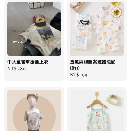
中大童警車搶匪上衣
透氣純棉圖案連體包屁
(B35)
Regular
NT$ 280
Regular
NT$ 199
price
price