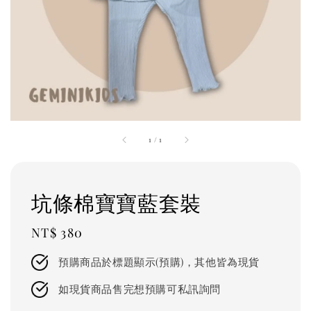
1
/
1
坑條棉寶寶藍套裝
Regular
NT$ 380
price
預購商品於標題顯示(預購)，其他皆為現貨
如現貨商品售完想預購可私訊詢問