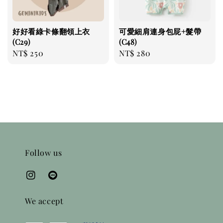
好好看綠卡條翻領上衣
可愛細肩連身包屁+髮帶
(C29)
(C48)
Regular
NT$ 250
Regular
NT$ 280
price
price
Follow us
We accept