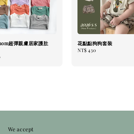
ymom超彈親膚居家護肚
花點點狗狗套裝
Regular
NT$ 430
0
price
We accept