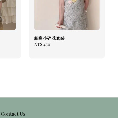
細肩小碎花套裝
Regular
NT$ 450
price
Contact Us