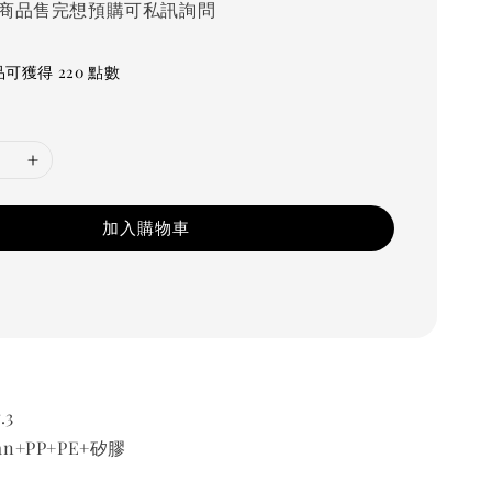
商品售完想預購可私訊詢問
可獲得 220 點數
加入購物車
.3
an+PP+PE+矽膠