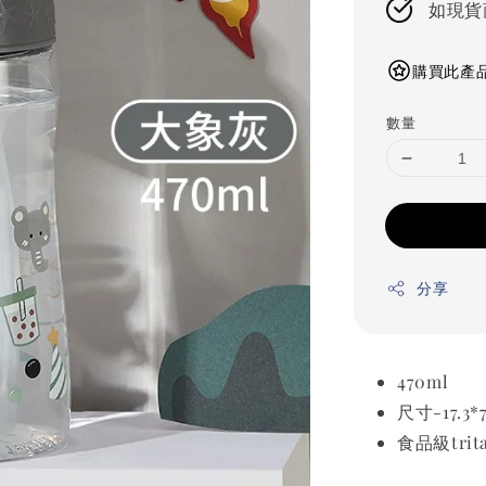
如現貨
購買此產品
數量
分享
470ml
尺寸-17.3*7
食品級trit