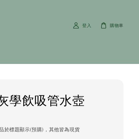
登入
購物車
灰學飲吸管水壺
品於標題顯示(預購)，其他皆為現貨