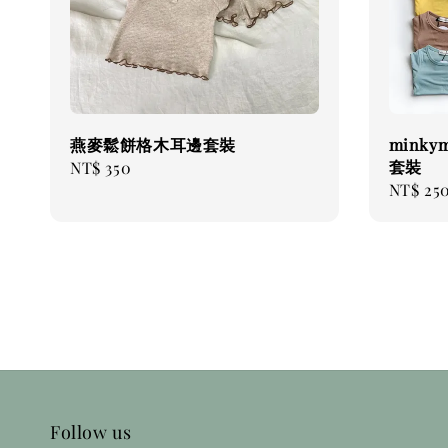
燕麥鬆餅格木耳邊套裝
mink
套裝
Regular
NT$ 350
Regular
NT$ 25
price
price
Follow us