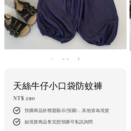
1
/
3
天絲牛仔小口袋防蚊褲
Regular
NT$ 290
price
預購商品於標題顯示(預購)，其他皆為現貨
如現貨商品售完想預購可私訊詢問