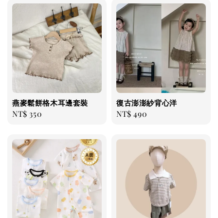
燕麥鬆餅格木耳邊套裝
復古澎澎紗背心洋
Regular
NT$ 350
Regular
NT$ 490
price
price