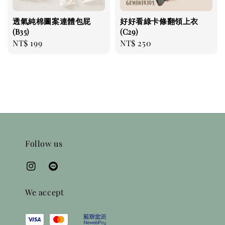
透氣純棉圖案連體包屁
好好看綠卡條翻領上衣
(B35)
(C29)
Regular
NT$ 199
Regular
NT$ 250
price
price
Follow us
We accept