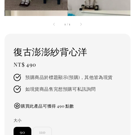
1
/
1
復古澎澎紗背心洋
Regular
NT$ 490
price
預購商品於標題顯示(預購)，其他皆為現貨
如現貨商品售完想預購可私訊詢問
購買此產品可獲得 490 點數
大小
90
110