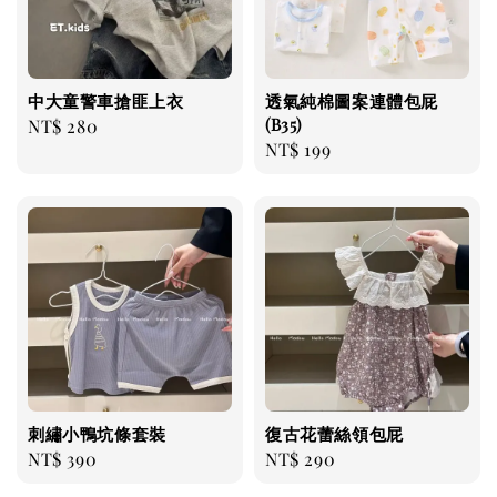
中大童警車搶匪上衣
透氣純棉圖案連體包屁
(B35)
Regular
NT$ 280
Regular
NT$ 199
price
price
刺繡小鴨坑條套裝
復古花蕾絲領包屁
Regular
NT$ 390
Regular
NT$ 290
price
price