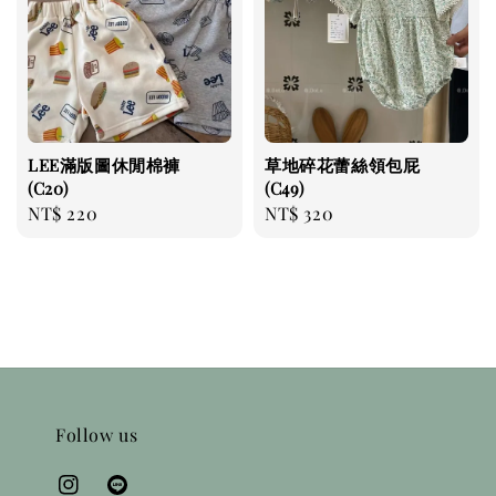
LEE滿版圖休閒棉褲
草地碎花蕾絲領包屁
(C20)
(C49)
Regular
NT$ 220
Regular
NT$ 320
price
price
Follow us