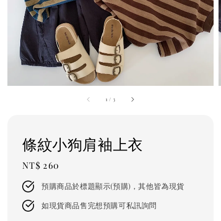
1
/
3
條紋小狗肩袖上衣
Regular
NT$ 260
price
預購商品於標題顯示(預購)，其他皆為現貨
如現貨商品售完想預購可私訊詢問