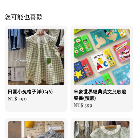
您可能也喜歡
田園小兔格子洋(C46)
米象世界經典英文兒歌發
聲書(預購)
Regular
NT$ 390
Regular
NT$ 399
price
price