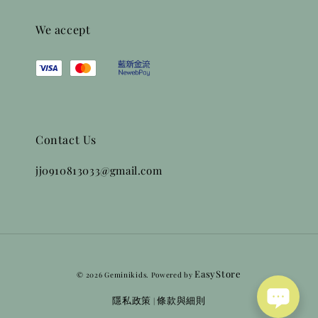
We accept
Contact Us
jj0910813033@gmail.com
EasyStore
© 2026 Geminikids. Powered by
隱私政策
條款與細則
|