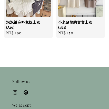
泡泡袖麻料寬版上衣
小老鼠簡約寶寶上衣
(A16)
(B21)
Regular
NT$ 290
Regular
NT$ 250
price
price
Follow us
We accept