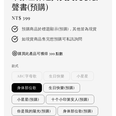
聲書(預購)
Regular
NT$ 399
price
預購商品於標題顯示(預購)，其他皆為現貨
如現貨商品售完想預購可私訊詢問
購買此產品可獲得 399 點數
款式
ABC字母歌
生日快樂
小星星
身体部位歌
生日快樂(預購)
小星星(預購)
十个小印第安人(預購)
你是我的陽光(預購)
身体部位歌(預購)