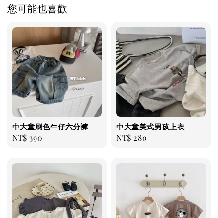
您可能也喜歡
中大童刷色牛仔六分褲
中大童美式男孩上衣
Regular
NT$ 390
Regular
NT$ 280
price
price