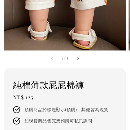
1
/
8
純棉薄款屁屁棉褲
Regular
NT$ 125
price
預購商品於標題顯示(預購)，其他皆為現貨
如現貨商品售完想預購可私訊詢問