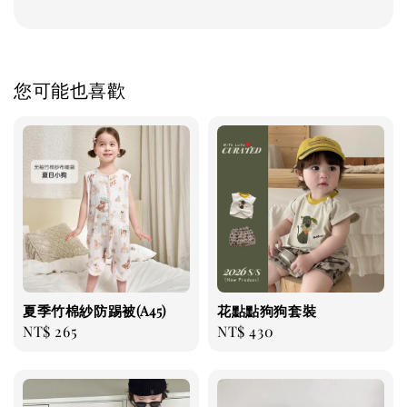
您可能也喜歡
夏季竹棉紗防踢被(A45)
花點點狗狗套裝
Regular
NT$ 265
Regular
NT$ 430
price
price