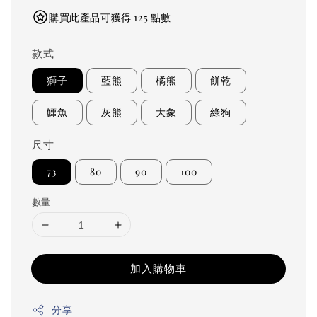
購買此產品可獲得 125 點數
款式
獅子
藍熊
橘熊
餅乾
鱷魚
灰熊
大象
綠狗
尺寸
73
80
90
100
數量
加入購物車
分享