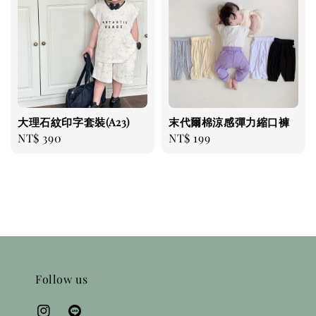
大理石紋印字套裝(A23)
末代爾棉涼感彈力縮口褲
Regular
NT$ 390
Regular
NT$ 199
price
price
Follow us