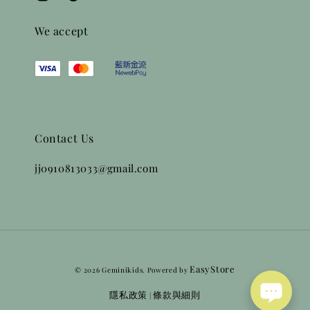
We accept
Contact Us
jj0910813033@gmail.com
EasyStore
© 2026 Geminikids. Powered by
隱私政策
條款與細則
|