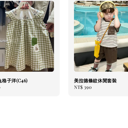
格子洋(C46)
美拉德條紋休閒套裝
0
Regular
NT$ 390
price