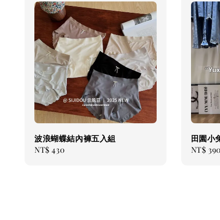
波浪蝴蝶結內褲五入組
田園小兔
Regular
NT$ 430
Regular
NT$ 39
price
price