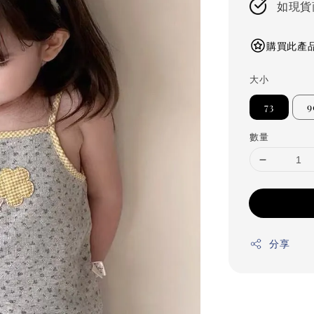
如現貨
購買此產品
大小
73
9
數量
分享