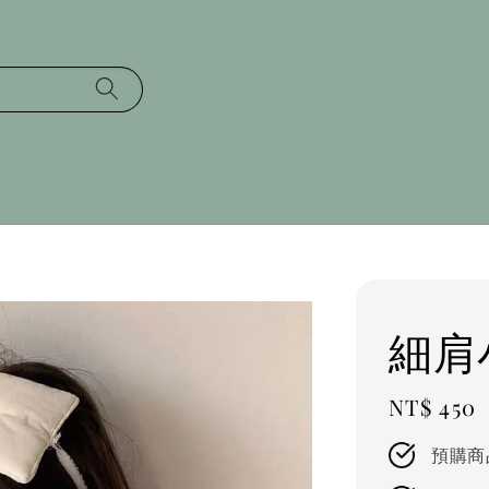
細肩
Regular
NT$ 450
price
預購商