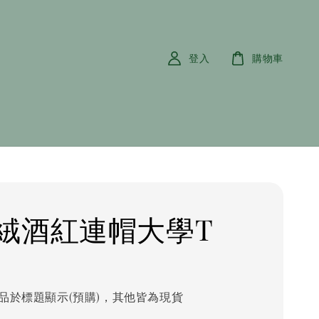
登入
購物車
絨酒紅連帽大學T
品於標題顯示(預購)，其他皆為現貨