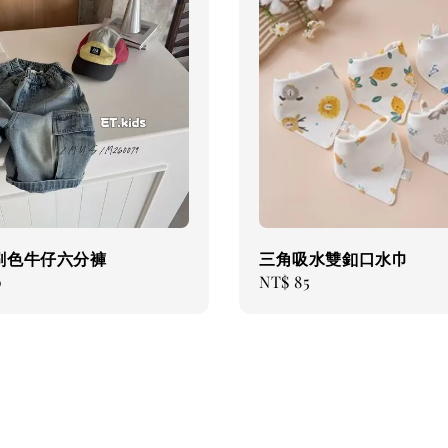
刷色牛仔六分褲
三角吸水雙釦口水巾
0
Regular
NT$ 85
price