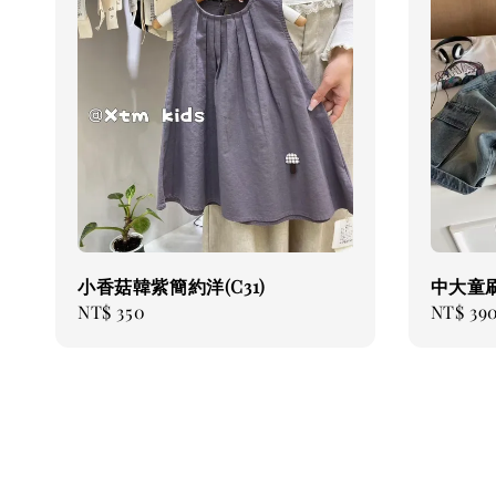
小香菇韓紫簡約洋(C31)
中大童
Regular
NT$ 350
Regular
NT$ 39
price
price