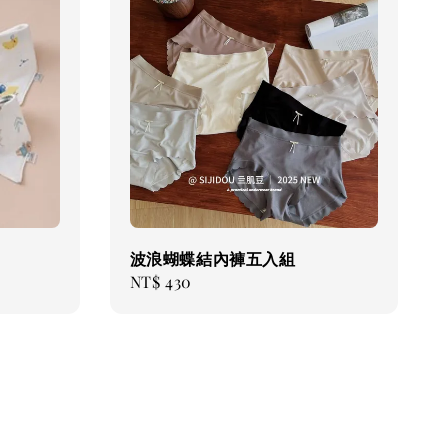
波浪蝴蝶結內褲五入組
Regular
NT$ 430
price