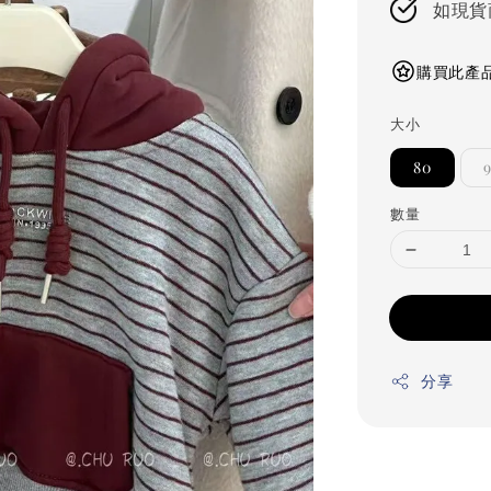
如現貨
購買此產品
大小
80
數量
分享