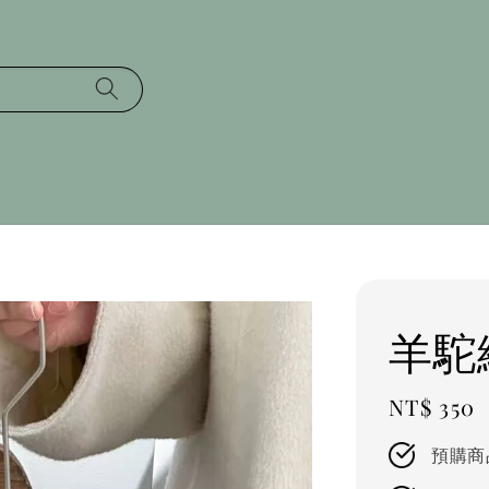
羊駝
Regular
NT$ 350
price
預購商