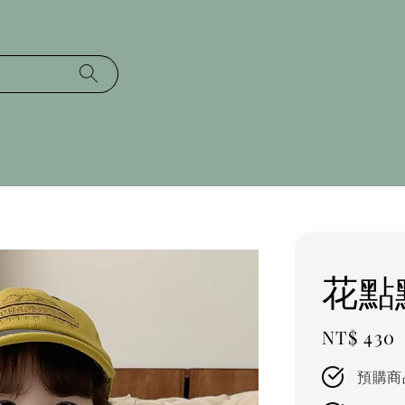
花點
Regular
NT$ 430
price
預購商