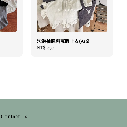
泡泡袖麻料寬版上衣(A16)
Regular
NT$ 290
price
Contact Us