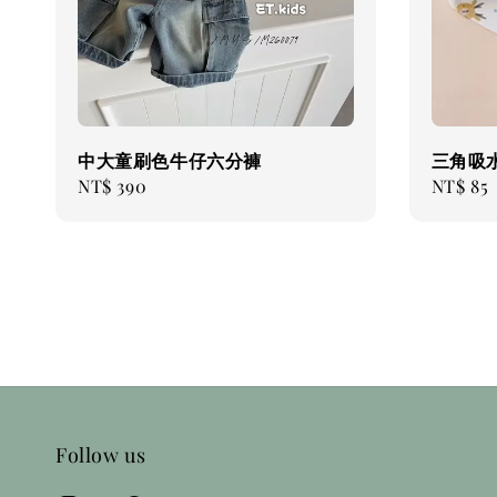
中大童刷色牛仔六分褲
三角吸
Regular
NT$ 390
Regular
NT$ 85
price
price
Follow us