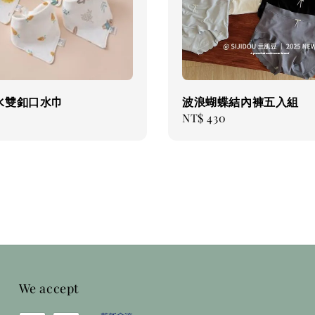
水雙釦口水巾
波浪蝴蝶結內褲五入組
Regular
NT$ 430
price
We accept