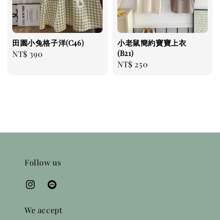
田園小兔格子洋(C46)
小老鼠簡約寶寶上衣
(B21)
Regular
NT$ 390
Regular
NT$ 250
price
price
Follow us
We accept