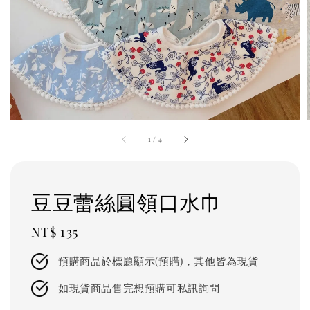
1
/
4
豆豆蕾絲圓領口水巾
Regular
NT$ 135
price
預購商品於標題顯示(預購)，其他皆為現貨
如現貨商品售完想預購可私訊詢問