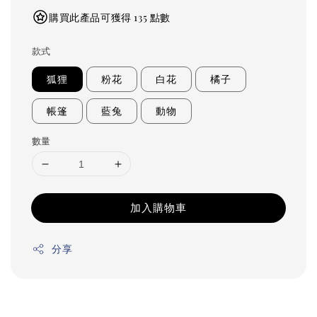
購買此產品可獲得 135 點數
款式
狐狸
粉花
白花
橘子
帳篷
藍兔
動物
數量
加入購物車
分享