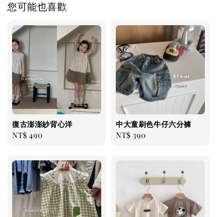
您可能也喜歡
復古澎澎紗背心洋
中大童刷色牛仔六分褲
Regular
NT$ 490
Regular
NT$ 390
price
price